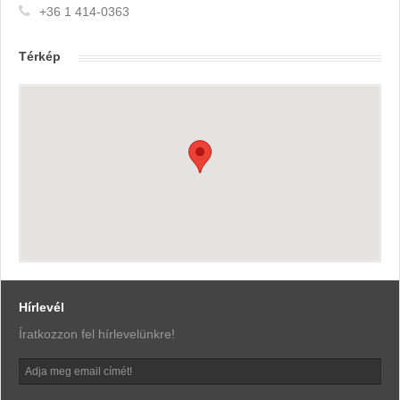
+36 1 414-0363
Térkép
Hírlevél
Íratkozzon fel hírlevelünkre!