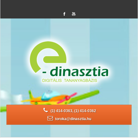
(1) 414-0363, (1) 414-0362
toroka@dinasztia.hu