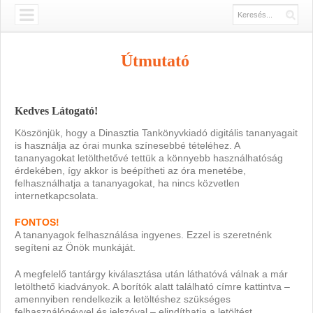
Útmutató
Kedves Látogató!
Köszönjük, hogy a Dinasztia Tankönyvkiadó digitális tananyagait
is használja az órai munka színesebbé tételéhez. A
tananyagokat letölthetővé tettük a könnyebb használhatóság
érdekében, így akkor is beépítheti az óra menetébe,
felhasználhatja a tananyagokat, ha nincs közvetlen
internetkapcsolata.
FONTOS!
A tananyagok felhasználása ingyenes. Ezzel is szeretnénk
segíteni az Önök munkáját.
A megfelelő tantárgy kiválasztása után láthatóvá válnak a már
letölthető kiadványok. A borítók alatt található címre kattintva –
amennyiben rendelkezik a letöltéshez szükséges
felhasználónévvel és jelszóval – elindíthatja a letöltést.