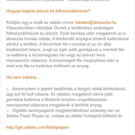
Hogyan kaphat jelszót és felhasználónevet?
Küldjön egy e-mailt az alábbi címre:
letoltes@dinasztia.hu
Válaszlevélben elküldjük Önnek a letöltéshez szükséges
felhasználónevet és jelszót. Ezek beírása után megjelenik az e-
dinasztia honlap oldala. A letöltendő anyagra történő kattintással
elindul a letöltés. A tömörített file-t mentse el az ön által
kiválasztott helyre, majd az egér jobb gombjával a mentett file-
ra kattintva a kicsomagolás ide vagy az extract here
menüpontot válassza. A kicsomagolt file megnyitása után a
start.exe file-ra kattintva indítható az anyag.
Ha nem indulna…
–
Amennyiben a gépén beállította a felugró ablak blokkolását,
úgy azt fel kell oldania. Az oldalon megjelenő sávra jobb
gombbal kattintva a Blokkolt tartalom engedélyezése
menüpontot választva megjelenik a letöltött anyag.
–
Digitális tananyagaink megjelenítéséhez szükség van az
Adobe Flash Player-re, melyet az alábbi honlapról tölthető le:
http://get.adobe.com/flashplayer/