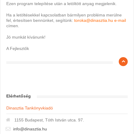
Ezen program telepítése után a letöltött anyag megjelenik.
Ha a letöltésekkel kapcsolatban bármilyen probléma merülne
fel, értesítsen bennünket, segítünk:
toroka@dinasztia.hu e-mail
címen.
Jó munkát kívánunk!
A Fejlesztők
Elérhetőség
Dinasztia Tankönyvkiadó
1155 Budapest, Tóth István utca. 97.
info@dinasztia.hu