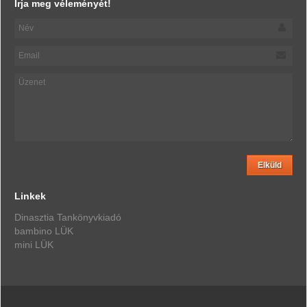
Írja meg véleményét!
Linkek
Dinasztia Tankönyvkiadó
bambino LÜK
mini LÜK