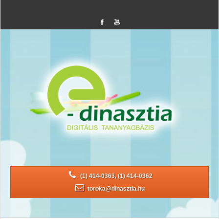
(1) 414-0363, (1) 414-0362
toroka@dinasztia.hu