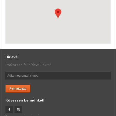
Hírlevél
Íratkozzon fel hírlevelünkre!
Kövessen bennünket!